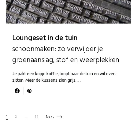
Loungeset in de tuin
schoonmaken: zo verwijder je
groenaanslag, stof en weerplekken
Je pakt een kopje koffie, loopt naar de tuin en wil even
zitten. Maar de kussens zien grijs,…
Berichten paginering
1
2
…
17
Next