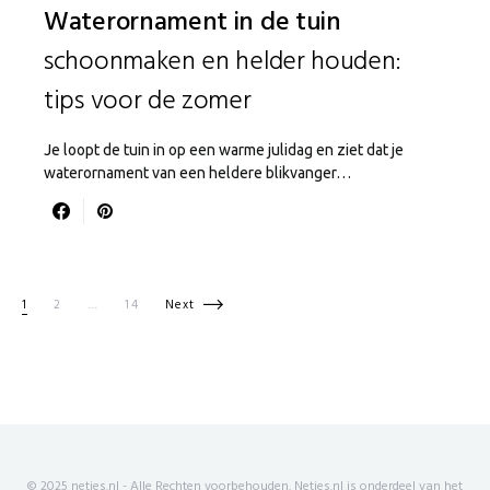
Waterornament in de tuin
schoonmaken en helder houden:
tips voor de zomer
Je loopt de tuin in op een warme julidag en ziet dat je
waterornament van een heldere blikvanger…
Berichten paginering
1
2
…
14
Next
© 2025 netjes.nl - Alle Rechten voorbehouden. Netjes.nl is onderdeel van het