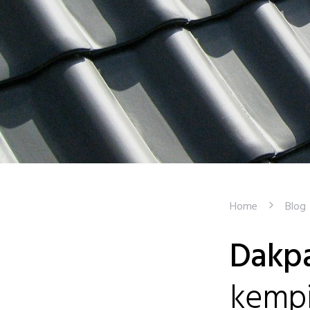
Home
Blog
Dakpa
kempi