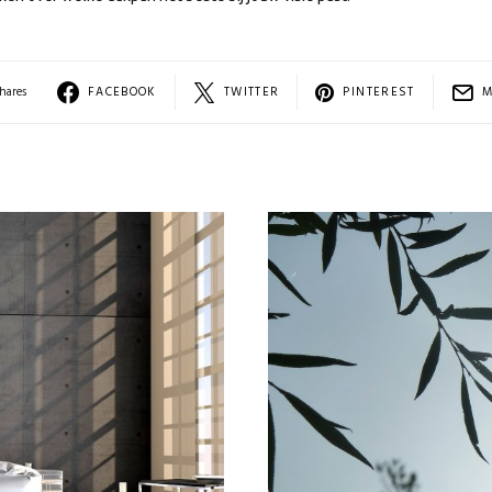
hares
FACEBOOK
TWITTER
PINTEREST
M