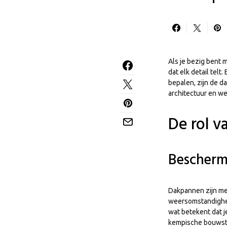
Als je bezig bent 
dat elk detail telt
bepalen, zijn de d
architectuur en we
De rol v
Beschermi
Dakpannen zijn mee
weersomstandighede
wat betekent dat je
kempische bouwsti