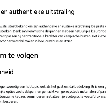
 en authentieke uitstraling
tijl staat bekend om zijn authentieke en rustieke uitstraling. De juis
rsterken. Denk aan keramische dakpannen met een natuurlijke kleurtint 
ect passen bij het traditionele karakter van kempische huizen. Het kieze
echt het verschil maken in hoe jouw huis eruitziet.
om te volgen
heid
genwoordig een hot topic, ook als het gaat om dakbedekking. Er is een 
elijke opties zoals dakpannen gemaakt van gerecyclede materialen of pa
duurzame keuzes verminderen niet alleen je ecologische voetafdruk ma
en besparen.