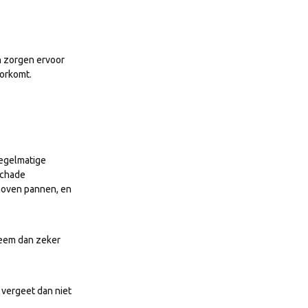
n zorgen ervoor
oorkomt.
Regelmatige
schade
choven pannen, en
Neem dan zeker
 vergeet dan niet