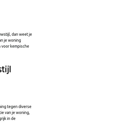
stijl, dan weet je
van je woning
jn voor kempische
ijl
ming tegen diverse
ie van je woning,
rijk in de