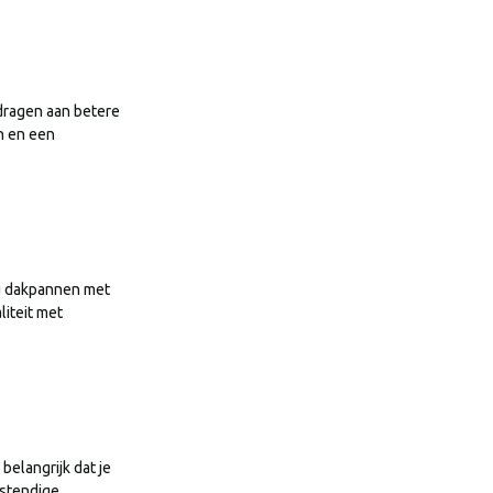
jdragen aan betere
n en een
nu dakpannen met
iteit met
elangrijk dat je
estendige