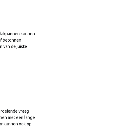
te dakpannen kunnen
of betonnen
n van de juiste
groeiende vraag
nnen met een lange
ar kunnen ook op