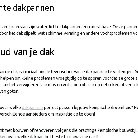
hte dakpannen
 veel neerslag zijn waterdichte dakpannen een must-have. Deze panne
 door het dak sijpelt, wat schimmelvorming en andere vochtproblemen v
ud van je dak
n je dak is cruciaal om de levensduur van je dakpannen te verlengen. 
 helpen om kleine problemen vroegtijdig op te sporen voordat ze grote 
 aan het verwijderen van mos en vuil, controleren op gebroken of vers
van goten.
 over welke
dakpannen
perfect passen bij jouw kempische droomhuis? 
 verschillende aanbieders om inspiratie op te doen!
bent met bouwen of renoveren volgens die prachtige kempische bouwstijl,
en over welke dakpan het beste bij jouw visie past!