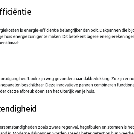
ficiëntie
giekosten is energie-efficiëntie belangrijker dan ooit. Dakpannen die bi
 je huis energiezuiniger te maken. Dit betekent lagere energierekeninge
nenklimaat.
oruitgang heeft ook zijn weg gevonden naar dakbedekking. Zo zijn er 
nepanelen beschikbaar. Deze innovatieve pannen combineren functional
r dat ze afbreuk doen aan het uiterlijk van je huis.
endigheid
rsomstandigheden zoals zware regenval, hagelbuien en stormen is het b
tand is. Moderne dakpannen worden steeds beter getest op hun weerb