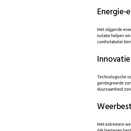
Energie-ef
Met stijgende ener
isolatie helpen om
comfortabeler bin
Innovatie
Technologische vo
geïntegreerde zon
duurzaamheid zonde
Weerbest
Met extremere wee
dak hiertegen bes