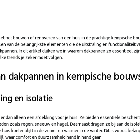
met het bouwen of renoveren van een huis in de prachtige kempische bouw
. Een van de belangrijkste elementen die de uitstraling en functionaliteit 
akpannen. In dit artikel duiken we in waarom dakpannen zo essentieel zi
lke trends je zeker moet volgen.
an dakpannen in kempische bouwst
ng en isolatie
r dan alleen een afdekking voor je huis. Ze bieden essentiële bescher
n zoals regen, sneeuw en hagel. Daarnaast dragen ze bij aan de isolat
 huis koeler blijft in de zomer en warmer in de winter. Dit is vooral belang
jl, waar comfort en duurzaamheid hand in hand gaan.