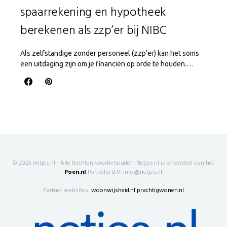
spaarrekening en hypotheek
berekenen als zzp’er bij NIBC
Als zelfstandige zonder personeel (zzp’er) kan het soms
een uitdaging zijn om je financiën op orde te houden.…
© 2025 netjes.nl - Alle Rechten voorbehouden. Netjes.nl is onderdeel van het
Poen.nl
Portfolio B.V. info@netjes.nl.
Partner websites:
woonwijsheid.nl
prachtigwonen.nl