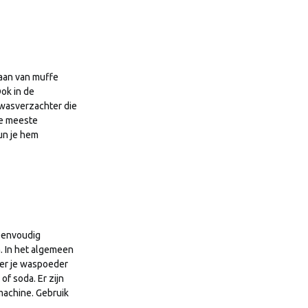
aan van muffe
ok in de
wasverzachter die
de meeste
un je hem
 eenvoudig
. In het algemeen
eer je waspoeder
of soda. Er zijn
machine. Gebruik