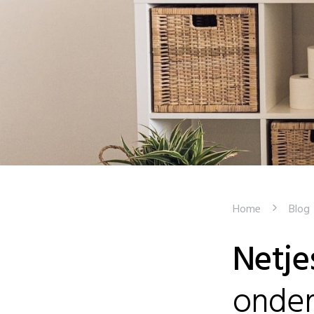
Home
Blog
Netje
onde