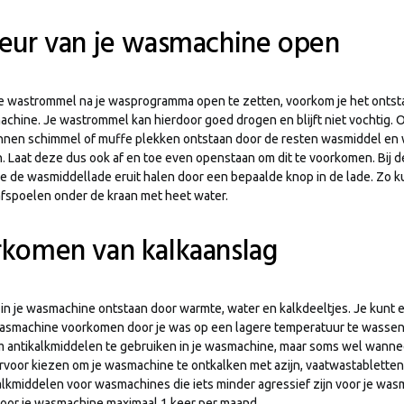
deur van je wasmachine open
je wastrommel na je wasprogramma open te zetten, voorkom je het ontst
achine. Je wastrommel kan hierdoor goed drogen en blijft niet vochtig. O
nen schimmel of muffe plekken ontstaan door de resten wasmiddel en 
en. Laat deze dus ook af en toe even openstaan om dit te voorkomen. Bij 
e de wasmiddellade eruit halen door een bepaalde knop in de lade. Zo k
afspoelen onder de kraan met heet water.
rkomen van kalkaanslag
 in je wasmachine ontstaan door warmte, water en kalkdeeltjes. Je kunt
 wasmachine voorkomen door je was op een lagere temperatuur te wassen
om antikalkmiddelen te gebruiken in je wasmachine, maar soms wel wann
ervoor kiezen om je wasmachine te ontkalken met azijn, vaatwastabletten 
alkmiddelen voor wasmachines die iets minder agressief zijn voor je was
voor je wasmachine maximaal 1 keer per maand.