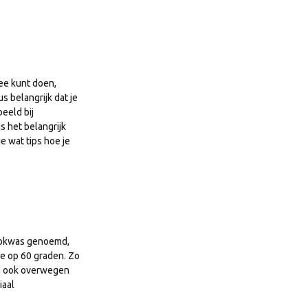
mee kunt doen,
s belangrijk dat je
beeld bij
s het belangrijk
e wat tips hoe je
ookwas genoemd,
ne op 60 graden. Zo
 je ook overwegen
iaal