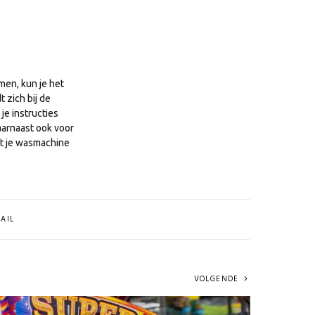
en, kun je het
 zich bij de
je instructies
aarnaast ook voor
it je wasmachine
AIL
VOLGENDE