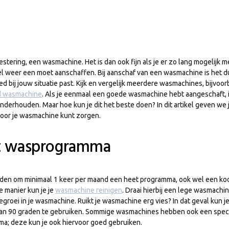
estering, een wasmachine. Het is dan ook fijn als je er zo lang mogelijk 
nel weer een moet aanschaffen. Bij aanschaf van een wasmachine is het du
ed bij jouw situatie past. Kijk en vergelijk meerdere wasmachines, bijvoor
 wasmachine
. Als je eenmaal een goede wasmachine hebt aangeschaft, i
derhouden. Maar hoe kun je dit het beste doen? In dit artikel geven we j
voor je wasmachine kunt zorgen.
t wasprogramma
den om minimaal 1 keer per maand een heet programma, ook wel een k
e manier kun je je
wasmachine reinigen
. Draai hierbij een lege wasmachi
egroei in je wasmachine. Ruikt je wasmachine erg vies? In dat geval kun
n 90 graden te gebruiken. Sommige wasmachines hebben ook een spec
ma; deze kun je ook hiervoor goed gebruiken.