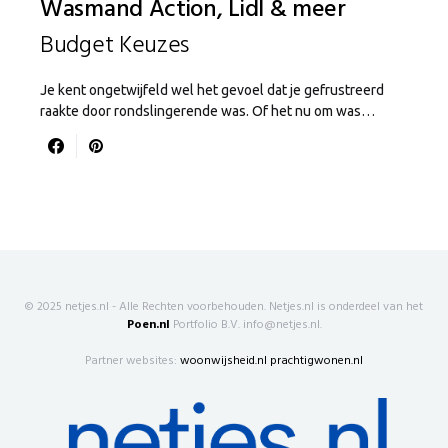
Wasmand Action, Lidl & meer
Budget Keuzes
Je kent ongetwijfeld wel het gevoel dat je gefrustreerd
raakte door rondslingerende was. Of het nu om was…
© 2025 netjes.nl - Alle Rechten voorbehouden. Netjes.nl is onderdeel van het
Poen.nl
Portfolio B.V. info@netjes.nl.
Partner websites:
woonwijsheid.nl
prachtigwonen.nl