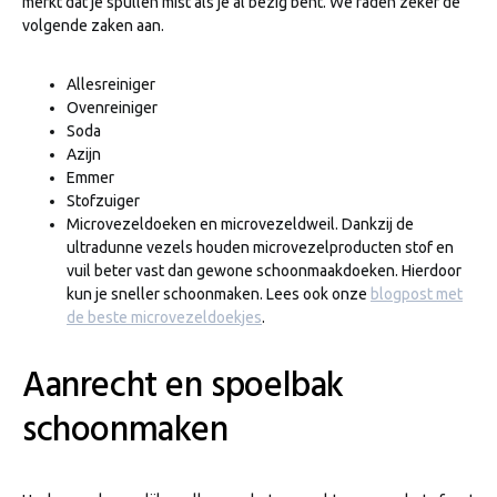
merkt dat je spullen mist als je al bezig bent. We raden zeker de
volgende zaken aan.
Allesreiniger
Ovenreiniger
Soda
Azijn
Emmer
Stofzuiger
Microvezeldoeken en microvezeldweil. Dankzij de
ultradunne vezels houden microvezelproducten stof en
vuil beter vast dan gewone schoonmaakdoeken. Hierdoor
kun je sneller schoonmaken. Lees ook onze
blogpost met
de beste microvezeldoekjes
.
Aanrecht en spoelbak
schoonmaken