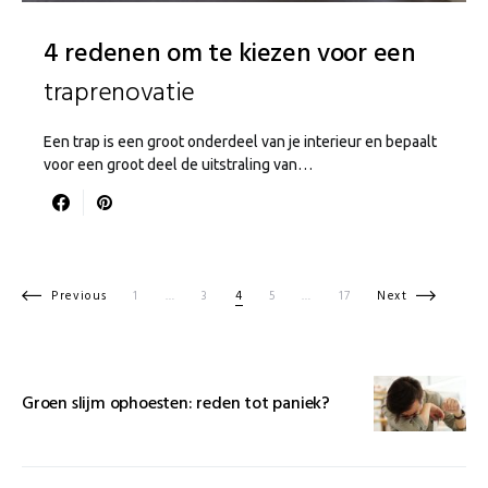
4 redenen om te kiezen voor een
traprenovatie
Een trap is een groot onderdeel van je interieur en bepaalt
voor een groot deel de uitstraling van…
Berichten paginering
Previous
1
…
3
4
5
…
17
Next
Groen slijm ophoesten: reden tot paniek?