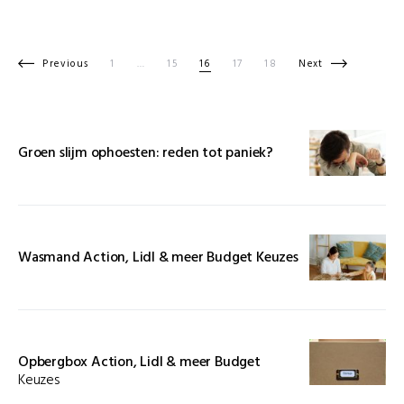
Berichten paginering
Previous
1
…
15
16
17
18
Next
Groen slijm ophoesten: reden tot paniek?
Wasmand Action, Lidl & meer Budget Keuzes
Opbergbox Action, Lidl & meer Budget
Keuzes